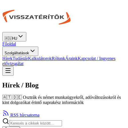
🇭🇺
HU
Főoldal
Szolgáltatások
Hírek
Tudástár
Kalkulátorok
Rólunk
Áraink
Kapcsolat / Ingyenes
elővizsgálat
Hírek / Blog
🇦🇹 🇩🇪
Osztrák és német munkaügyekről, adóváltozásokról és
kint dolgozókat érintő naprakész információk
RSS hírcsatorna