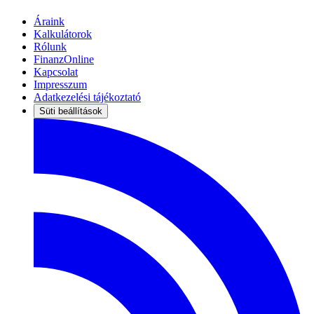
Áraink
Kalkulátorok
Rólunk
FinanzOnline
Kapcsolat
Impresszum
Adatkezelési tájékoztató
Süti beállítások