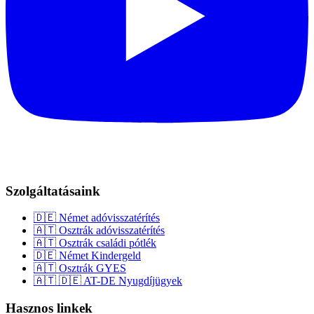
Szolgáltatásaink
🇩🇪
Német adóvisszatérítés
🇦🇹
Osztrák adóvisszatérítés
🇦🇹
Osztrák családi pótlék
🇩🇪
Német Kindergeld
🇦🇹
Osztrák GYES
🇦🇹 🇩🇪
AT-DE Nyugdíjügyek
Hasznos linkek